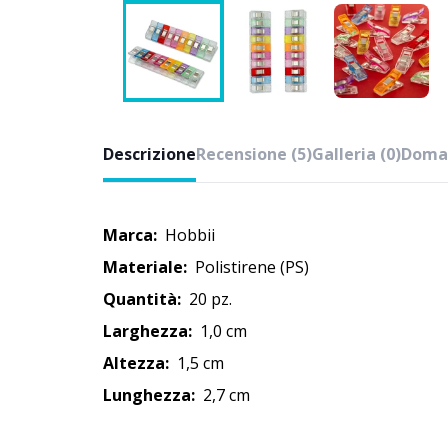
Descrizione
Recensione (5)
Galleria (0)
Doman
Marca:
Hobbii
Materiale:
Polistirene (PS)
Quantità:
20 pz.
Larghezza:
1,0 cm
Altezza:
1,5 cm
Lunghezza:
2,7 cm