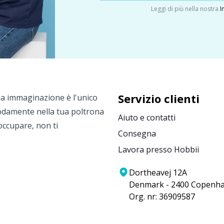
Leggi di più nella nostra
I
Servizio clienti
ua immaginazione è l'unico
modamente nella tua poltrona
Aiuto e contatti
eoccupare, non ti
Consegna
Lavora presso Hobbii
Dortheavej 12A
Denmark - 2400 Copenh
Org. nr: 36909587