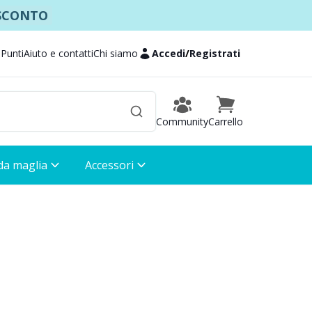
 SCONTO
 Punti
Aiuto e contatti
Chi siamo
Accedi
/
Registrati
Community
Carrello
 da maglia
Accessori