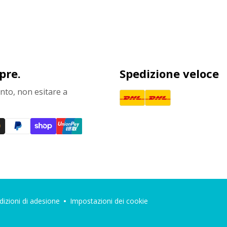
pre.
Spedizione veloce
to, non esitare a
izioni di adesione
Impostazioni dei cookie