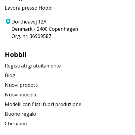
Salvaspazio
Sh
Lavora presso Hobbii
Scatti
Sm
Dortheavej 12A
Denmark - 2400 Copenhagen
Segnapunti
TL
Org. nr: 36909587
Strumenti di misura
U
Hobbii
Registrati gratuitamente
Telai per maglieria e bambole per maglieria
W
Blog
Nuovi prodotti
Utensili
Nuovi modelli
Varie
Modelli con filati fuori produzione
Buono regalo
Chi siamo