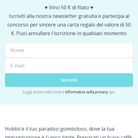
♥️ Vinci 50 € di filato ♥️
Merce con logo
N
Iscriviti alla nostra newsletter gratuita e partecipa al
concorso per vincere una carta regalo del valore di 50
Natale
N
€. Puoi annullare l'iscrizione in qualsiasi momento.
Occhi e nasi di sicurezza
No
Pattern Packages
O
Iscriviti
Pelle
Pi
Leggi di più nella nostra
Informativa sulla privacy
qui.
Perline
Pi
Pompon
Pl
Hobbii è il tuo paradiso gomitoloso, dove la tua
Porta-schemi per maglieria
P
immaginazione è l'unico limite. Preparati un buon caffè,