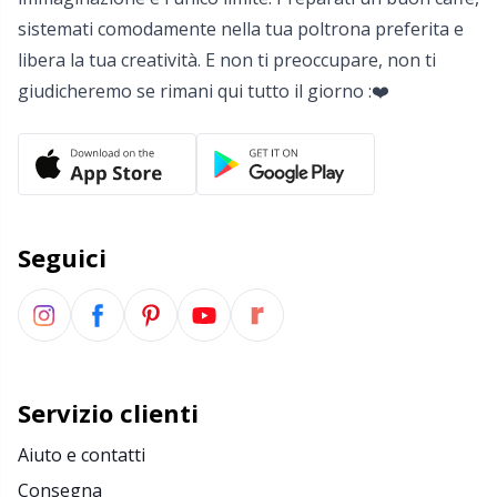
sistemati comodamente nella tua poltrona preferita e
Portapunti
P
libera la tua creatività. E non ti preoccupare, non ti
giudicheremo se rimani qui tutto il giorno :❤️
Produttori di pompon
Pr
Protezioni dei punti
R
Pulsanti
Rn
Seguici
Ricamo
Sa
Rivetti
S
Servizio clienti
Sacchetti di filato
Sh
Aiuto e contatti
Consegna