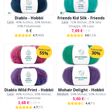
Bambù
Abbigliamento
Uncinetti ergonomici
Ferri circolari intercambiabili
Accessori per cestini
An
C
Sc
Ba
Pr
St
G
Cashmere
Collezioni
Aghi a punta singola
Accessori per cucire
Pa
B
Sa
C
J'
Diablo - Hobbii
Friends Kid Silk - Friends
Lace
40% Acrilico, 30% Mohair,
Lace
72% Mohair, 25% Seta
30% Poliammide
Schappe, 3% Lana
Miscela di cotone
6 €
7,69 €
11 €
Tendenze e Stagioni
Ferri da maglia KnitPro
Accessori per filati
P
Be
Cu
K
4.7
(400)
4.6
(124)
Cotone mercerizzato
Casa
Aghi / Aghi da rammendo
Sc
Be
P
N
Sconto del
Sconto del
55%
30%
Cotone
Animali domestici
Ago da scialle
Sc
B
Ap
N
Lino
Avvolgimento del filato
Ca
B
S
Merino
Bloccaggio
Ma
C
T
Diablo Wild Print - Hobbii
Mohair Delight - Hobbii
Lace
40% Acrilico, 30% Mohair,
Medium
50% Mohair, 50% Acrilico
30% Poliammide
5,60 €
8 €
Mohair
Calibri ad ago
T
ch
Z
3,68 €
8,20 €
4.4
(71)
4.7
(77)