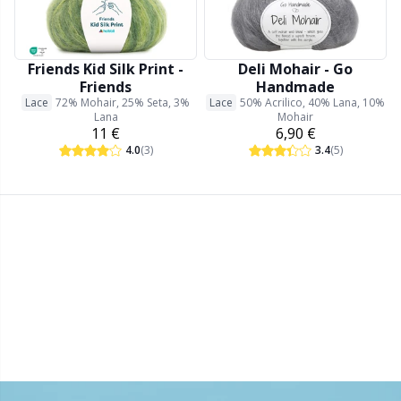
Detersivo per lana
Gr
Friends Kid Silk Print -
Deli Mohair - Go
Ditale
Gr
Friends
Handmade
Lace
72% Mohair, 25% Seta, 3%
Lace
50% Acrilico, 40% Lana, 10%
Lana
Mohair
Elastici e corde
H
11 €
6,90 €
4.0
(3)
3.4
(5)
Etichette
Ho
Etichette regalo
Ja
Fai da te per bambini / Amigurumi
Jo
Fermapunti a cavo
Ju
Filato riflettente e da rammendo
Ka