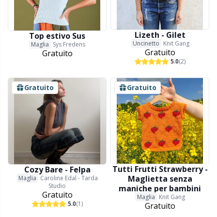
Lizeth - Gilet
Top estivo Sus
Uncinetto
Knit Gang
Maglia
Sys Fredens
Gratuito
Gratuito
5.0
(2)
Gratuito
Gratuito
Tutti Frutti Strawberry -
Cozy Bare - Felpa
Maglietta senza
Maglia
Caroline Edal - Tarda
Studio
maniche per bambini
Gratuito
Maglia
Knit Gang
5.0
(1)
Gratuito