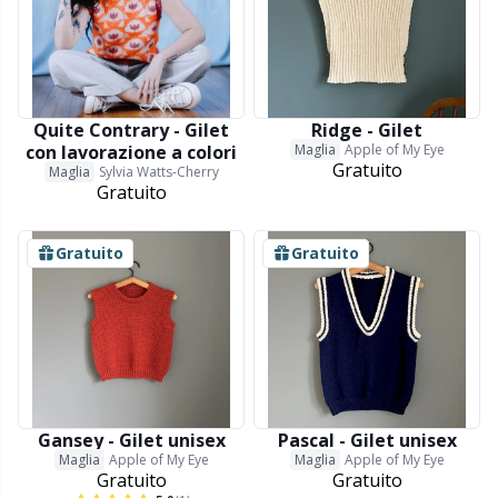
Forbici e scucitore
Kh
Forniture per ufficio
Kl
Quite Contrary - Gilet
Ridge - Gilet
con lavorazione a colori
Maglia
Apple of My Eye
Go Handmade
Kn
Gratuito
Maglia
Sylvia Watts-Cherry
Gratuito
Halloween
Ko
Gratuito
Gratuito
Imbottitura per orsacchiotti e cuscini
Kr
Lattice Antiscivolo
Le
Libri
M
Gansey - Gilet unisex
Pascal - Gilet unisex
Maglia
Apple of My Eye
Maglia
Apple of My Eye
Gratuito
Gratuito
Luce per lavorare a maglia e all'uncinetto
Mi