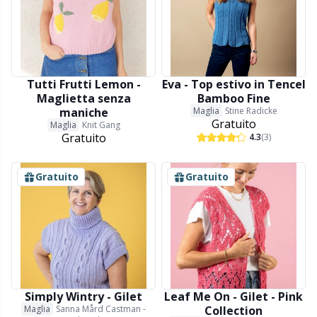
Tutti Frutti Lemon -
Eva - Top estivo in Tencel
Maglietta senza
Bamboo Fine
maniche
Maglia
Stine Radicke
Gratuito
Maglia
Knit Gang
Gratuito
4.3
(3)
Gratuito
Gratuito
Simply Wintry - Gilet
Leaf Me On - Gilet - Pink
Maglia
Sanna Mård Castman -
Collection