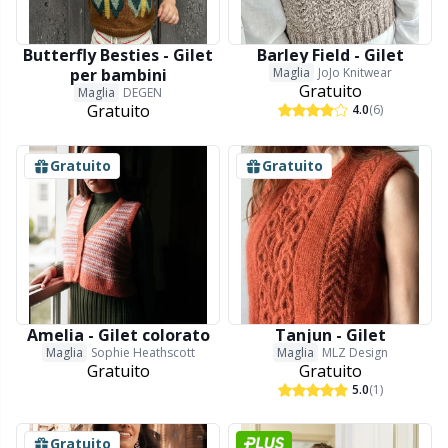
Portapunti
P
Butterfly Besties - Gilet
Barley Field - Gilet
per bambini
Maglia
JoJo Knitwear
Gratuito
Maglia
DEGEN
Produttori di pompon
Pr
Gratuito
4.0
(6)
Protezioni dei punti
R
Gratuito
Gratuito
Pulsanti
Rn
Ricamo
Sa
Amelia - Gilet colorato
Tanjun - Gilet
Rivetti
S
Maglia
Sophie Heathscott
Maglia
MLZ Design
Gratuito
Gratuito
5.0
(1)
Sacchetti di filato
Sh
Gratuito