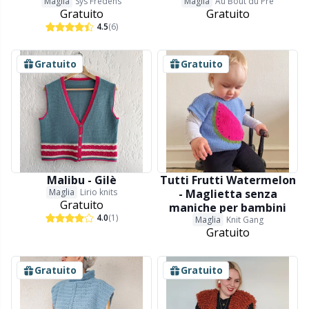
Maglia
Sys Fredens
Maglia
Au Bout du Pré
Gratuito
Gratuito
4.5
(6)
Gratuito
Gratuito
Malibu - Gilè
Tutti Frutti Watermelon
Maglia
Lirio knits
- Maglietta senza
Gratuito
maniche per bambini
4.0
(1)
Maglia
Knit Gang
Gratuito
Gratuito
Gratuito