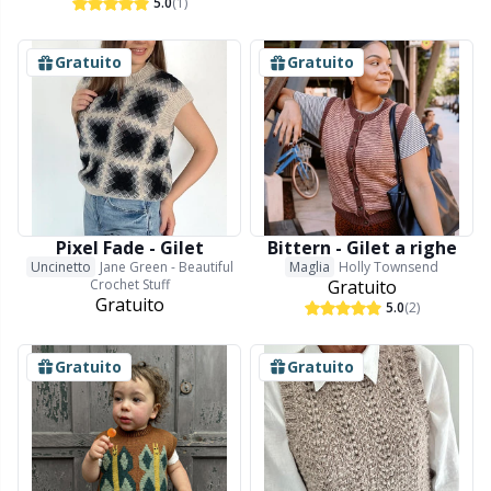
5.0
(1)
Merce con logo
N
Gratuito
Gratuito
Natale
N
Occhi e nasi di sicurezza
No
Pattern Packages
O
Pixel Fade - Gilet
Bittern - Gilet a righe
Uncinetto
Jane Green - Beautiful
Maglia
Holly Townsend
Crochet Stuff
Gratuito
Pelle
Pi
Gratuito
5.0
(2)
Perline
Pi
Gratuito
Gratuito
Pompon
Pl
Porta-schemi per maglieria
P