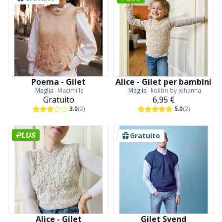
Salvaspazio
Sh
Scatti
Sm
Segnapunti
TL
Poema - Gilet
Alice - Gilet per bambini
Strumenti di misura
U
Maglia
Macimille
Maglia
kolibri by johanna
Gratuito
6,95 €
3.0
(2)
5.0
(2)
Telai per maglieria e bambole per maglieria
W
Gratuito
Utensili
Varie
Alice - Gilet
Gilet Svend