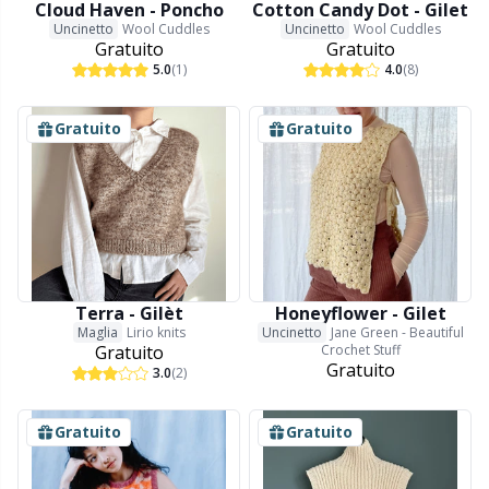
Cloud Haven - Poncho
Cotton Candy Dot - Gilet
Detersivo per lana
Gr
Uncinetto
Wool Cuddles
Uncinetto
Wool Cuddles
Gratuito
Gratuito
5.0
(1)
4.0
(8)
Ditale
Gr
Gratuito
Gratuito
Elastici e corde
H
Etichette
Ho
Etichette regalo
Ja
Terra - Gilèt
Honeyflower - Gilet
Maglia
Lirio knits
Uncinetto
Jane Green - Beautiful
Fai da te per bambini / Amigurumi
Jo
Gratuito
Crochet Stuff
Gratuito
3.0
(2)
Fermapunti a cavo
Ju
Gratuito
Gratuito
Filato riflettente e da rammendo
Ka