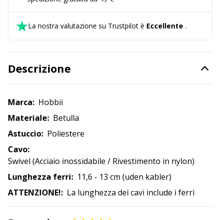
Forbici e scucitore
Kh
La nostra valutazione su Trustpilot è
Eccellente
.
Forniture per ufficio
Kl
Descrizione
Go Handmade
Kn
Halloween
Ko
Marca:
Hobbii
Materiale:
Betulla
Imbottitura per orsacchiotti e cuscini
Kr
Astuccio:
Poliestere
Cavo:
Lattice Antiscivolo
Le
Swivel (Acciaio inossidabile / Rivestimento in nylon)
Lunghezza ferri:
11,6 - 13 cm (uden kabler)
Libri
M
ATTENZIONE!:
La lunghezza dei cavi include i ferri
Luce per lavorare a maglia e all'uncinetto
Mi