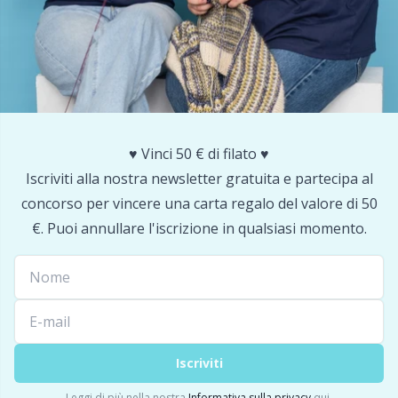
Salvaspazio
Sh
Scatti
Sm
Segnapunti
TL
♥️ Vinci 50 € di filato ♥️
Strumenti di misura
U
Iscriviti alla nostra newsletter gratuita e partecipa al
concorso per vincere una carta regalo del valore di 50
Telai per maglieria e bambole per maglieria
W
€. Puoi annullare l'iscrizione in qualsiasi momento.
Utensili
Varie
Iscriviti
Leggi di più nella nostra
Informativa sulla privacy
qui.