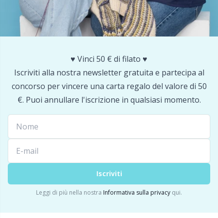
Portapunti
P
Produttori di pompon
Pr
♥️ Vinci 50 € di filato ♥️
Iscriviti alla nostra newsletter gratuita e partecipa al
Protezioni dei punti
R
concorso per vincere una carta regalo del valore di 50
€. Puoi annullare l'iscrizione in qualsiasi momento.
Pulsanti
Rn
Ricamo
Sa
Rivetti
S
Iscriviti
Sacchetti di filato
Sh
Leggi di più nella nostra
Informativa sulla privacy
qui.