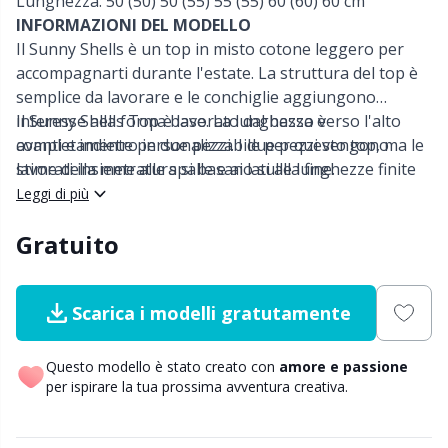
Lunghezza: 50 (50) 50 (55) 55 (55) 60 (60) 60 cm
Nylon
Cavi per ferri circolari
Gi
C
INFORMAZIONI DEL MODELLO
Il Sunny Shells è un top in misto cotone leggero per
Altre fibre
accompagnarti durante l'estate. La struttura del top è
Cerniere
Sc
C
semplice da lavorare e le conchiglie aggiungono
interesse alla forma base. La lunghezza è
Il Sunny Shells Top è lavorato dal basso verso l'alto
Poliammide
Chiusure e clip
C
completamente personalizzabile per questo top, ma le
avanti e indietro in due pezzi. I due pezzi vengono
stime della metratura si basano sulle lunghezze finite
lavorati insieme alle spalle e ai lati alla fine.
Poliestere
Ciotole per filati / Porta filati
E
sopra indicate.
Leggi di più
Gratuito
Seta
Clip per bretelle
E
Viscosa
Conservazione per aghi e uncinetti
E
Scarica i modelli gratutamente
Lana (100%)
Contatori di riga
El
Questo modello è stato creato con
amore e passione
per ispirare la tua prossima avventura creativa.
Misto lana
Cuscini
Gi