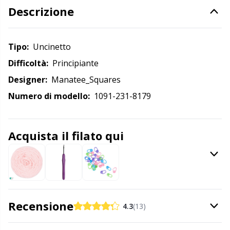
Descrizione
Detersivo per lana
Gr
Ditale
Gr
Tipo:
uncinetto
Difficoltà:
principiante
Elastici e corde
H
Designer:
Manatee_Squares
Numero di modello:
1091-231-8179
Etichette
Ho
Etichette regalo
Ja
Acquista il filato qui
Fai da te per bambini / Amigurumi
Jo
Fermapunti a cavo
Ju
Recensione
4.3
(13)
Filato riflettente e da rammendo
Ka