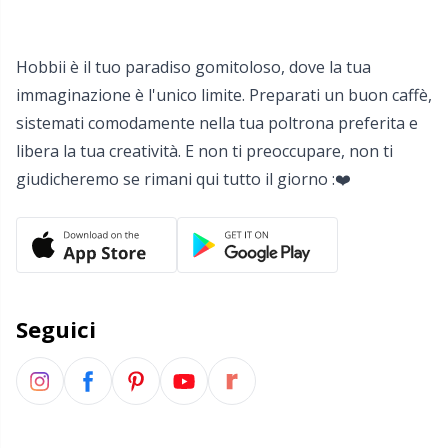
Salvaspazio
Sh
Scatti
Sm
Hobbii è il tuo paradiso gomitoloso, dove la tua
immaginazione è l'unico limite. Preparati un buon caffè,
Segnapunti
TL
sistemati comodamente nella tua poltrona preferita e
libera la tua creatività. E non ti preoccupare, non ti
Strumenti di misura
U
giudicheremo se rimani qui tutto il giorno :❤️
Telai per maglieria e bambole per maglieria
W
Utensili
Seguici
Varie