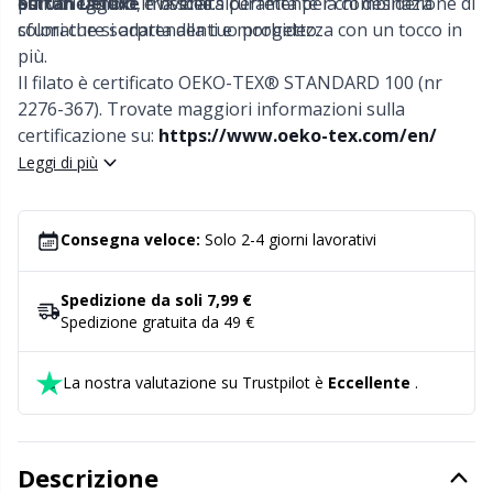
per un cambio invisibile.
estivo leggero, troverai sicuramente la combinazione di
Sultan Deluxe
è la scelta perfetta per chi desidera
colori che si adatta alla tuo progetto.
sfumature sorprendenti e morbidezza con un tocco in
Forbici e scucitore
Kh
più.
Il filato è certificato OEKO-TEX® STANDARD 100 (nr
Forniture per ufficio
Kl
2276-367). Trovate maggiori informazioni sulla
certificazione su:
https://www.oeko-tex.com/en/
Leggi di più
Go Handmade
Kn
Halloween
Ko
Consegna veloce:
Solo 2-4 giorni lavorativi
Imbottitura per orsacchiotti e cuscini
Kr
Spedizione da soli 7,99 €
Spedizione gratuita da 49 €
Lattice Antiscivolo
Le
La nostra valutazione su Trustpilot è
Eccellente
.
Libri
M
Descrizione
Luce per lavorare a maglia e all'uncinetto
Mi