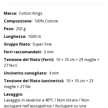
Merce con logo
N
Marca:
Cotton Kings
Composizione:
100% Cotone
Natale
N
Peso:
250 g
Lunghezza:
1000 m
Occhi e nasi di sicurezza
No
Gruppo filato:
Super Fine
Pattern Packages
Ferri raccomandati:
3 mm
O
Tensione del filato (ferri):
10
× 10 cm
=
29 maglie
×
27 ferri
Pelle
Pi
Uncinetto consigliato:
4 mm
Perline
Pi
Tensione del filato (uncinetto):
10
× 10 cm
=
23
maglie
× 27 file
Pompon
Pl
Lavaggio:
Lavaggio in lavatrice a 40°C / Non stirare / Non
asciugare nell'asciugatrice / Asciugare su una
Porta-schemi per maglieria
P