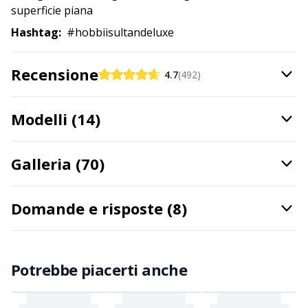
superficie piana
Hashtag:
#hobbiisultandeluxe
Portapunti
P
Recensione
Produttori di pompon
Pr
4.7
(492)
Protezioni dei punti
R
Modelli (14)
Pulsanti
Rn
Galleria (70)
Ricamo
Sa
Domande e risposte (8)
Rivetti
S
Potrebbe piacerti anche
Sacchetti di filato
Sh