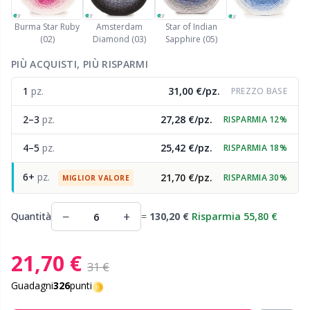
Nylon
Cavi per ferri circolari
Gi
C
Burma Star Ruby
Amsterdam
Star of Indian
(02)
Diamond (03)
Sapphire (05)
Altre fibre
Cerniere
Sc
C
PIÙ ACQUISTI, PIÙ RISPARMI
Poliammide
1
pz.
31,00 €/pz.
Chiusure e clip
PREZZO BASE
C
2–3
pz.
27,28 €/pz.
RISPARMIA 12%
Poliestere
Ciotole per filati / Porta filati
E
4–5
pz.
25,42 €/pz.
RISPARMIA 18%
Seta
Clip per bretelle
E
6+
pz.
21,70 €/pz.
RISPARMIA 30%
MIGLIOR VALORE
Viscosa
Conservazione per aghi e uncinetti
E
−
+
Quantità
=
130,20 €
Risparmia 55,80 €
Lana (100%)
Contatori di riga
El
21,70 €
31 €
Misto lana
Guadagni
326
punti
Cuscini
Gi