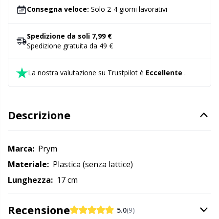
punti scivolino facilmente e senza impigliarsi.
Consegna veloce:
Solo 2-4 giorni lavorativi
Detersivo per lana
Gr
Senz'ombra di dubbio questo set di uncinetti, dai colori
coordinati, sarà sicuramente un successo con ogni
Spedizione da soli 7,99 €
Ditale
Gr
appassionata di uncinetto.
Spedizione gratuita da 49 €
Elastici e corde
H
La nostra valutazione su Trustpilot è
Eccellente
.
Etichette
Ho
Descrizione
Etichette regalo
Ja
Marca:
Prym
Fai da te per bambini / Amigurumi
Jo
Materiale:
Plastica (senza lattice)
Lunghezza:
17 cm
Fermapunti a cavo
Ju
Recensione
Filato riflettente e da rammendo
Ka
5.0
(9)