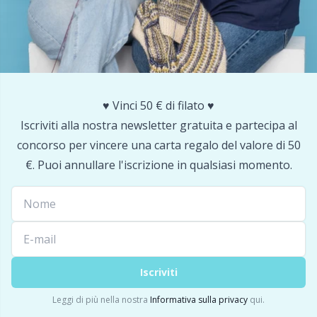
Portapunti
P
Produttori di pompon
Pr
♥️ Vinci 50 € di filato ♥️
Protezioni dei punti
R
Iscriviti alla nostra newsletter gratuita e partecipa al
concorso per vincere una carta regalo del valore di 50
Pulsanti
Rn
€. Puoi annullare l'iscrizione in qualsiasi momento.
Ricamo
Sa
Rivetti
S
Iscriviti
Sacchetti di filato
Sh
Leggi di più nella nostra
Informativa sulla privacy
qui.