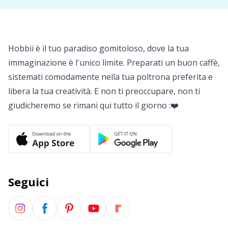
Salvaspazio
Sh
Scatti
Sm
Hobbii è il tuo paradiso gomitoloso, dove la tua
Segnapunti
TL
immaginazione è l'unico limite. Preparati un buon caffè,
sistemati comodamente nella tua poltrona preferita e
Strumenti di misura
U
libera la tua creatività. E non ti preoccupare, non ti
giudicheremo se rimani qui tutto il giorno :❤️
Telai per maglieria e bambole per maglieria
W
Utensili
Varie
Seguici