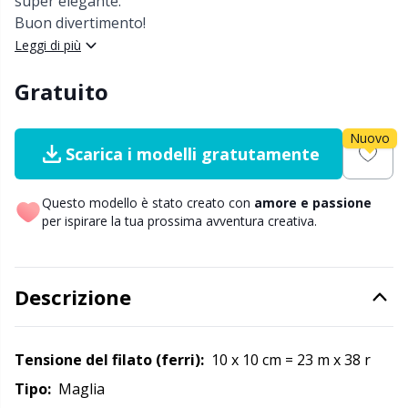
super elegante.
Nylon
Cavi per ferri circolari
Gi
C
Buon divertimento!
Leggi di più
Altre fibre
Cerniere
Sc
C
Gratuito
Poliammide
Chiusure e clip
C
Nuovo
Scarica i modelli gratutamente
Poliestere
Ciotole per filati / Porta filati
E
Questo modello è stato creato con
amore e passione
Seta
per ispirare la tua prossima avventura creativa.
Clip per bretelle
E
Viscosa
Conservazione per aghi e uncinetti
E
Descrizione
Lana (100%)
Contatori di riga
El
Tensione del filato (ferri):
10 x 10 cm = 23 m x 38 r
Misto lana
Cuscini
Gi
Tipo:
maglia