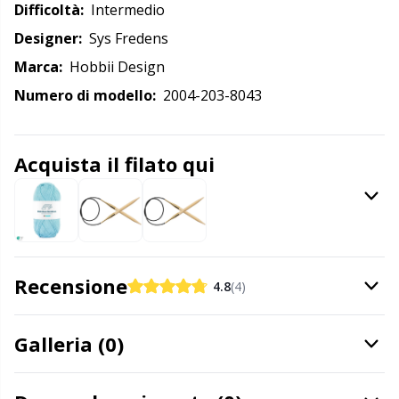
Difficoltà:
intermedio
Detersivo per lana
Gr
Designer:
Sys Fredens
Marca:
Hobbii Design
Ditale
Gr
Numero di modello:
2004-203-8043
Elastici e corde
H
Acquista il filato qui
Etichette
Ho
Etichette regalo
Ja
Fai da te per bambini / Amigurumi
Jo
Recensione
4.8
(4)
Fermapunti a cavo
Ju
Galleria (0)
Filato riflettente e da rammendo
Ka