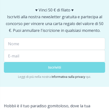
♥️ Vinci 50 € di filato ♥️
Portapunti
P
Iscriviti alla nostra newsletter gratuita e partecipa al
concorso per vincere una carta regalo del valore di 50
Produttori di pompon
Pr
€. Puoi annullare l'iscrizione in qualsiasi momento.
Protezioni dei punti
R
Pulsanti
Rn
Iscriviti
Ricamo
Sa
Leggi di più nella nostra
Informativa sulla privacy
qui.
Rivetti
S
Sacchetti di filato
Sh
Hobbii è il tuo paradiso gomitoloso, dove la tua