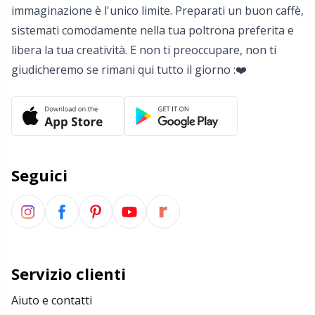
Salvaspazio
Sh
immaginazione è l'unico limite. Preparati un buon caffè,
sistemati comodamente nella tua poltrona preferita e
Scatti
Sm
libera la tua creatività. E non ti preoccupare, non ti
giudicheremo se rimani qui tutto il giorno :❤️
Segnapunti
TL
Strumenti di misura
U
Telai per maglieria e bambole per maglieria
W
Seguici
Utensili
Varie
Servizio clienti
Aiuto e contatti