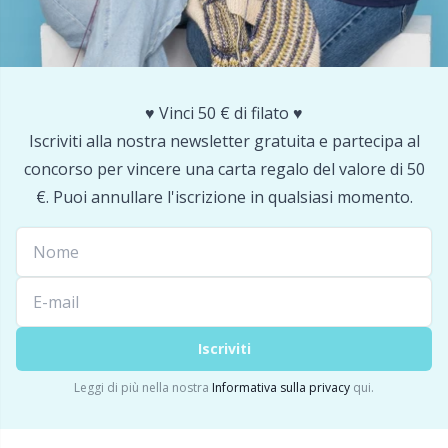
Portapunti
P
Produttori di pompon
Pr
♥️ Vinci 50 € di filato ♥️
Iscriviti alla nostra newsletter gratuita e partecipa al
Protezioni dei punti
R
concorso per vincere una carta regalo del valore di 50
€. Puoi annullare l'iscrizione in qualsiasi momento.
Pulsanti
Rn
Ricamo
Sa
Rivetti
S
Iscriviti
Leggi di più nella nostra
Informativa sulla privacy
qui.
Sacchetti di filato
Sh