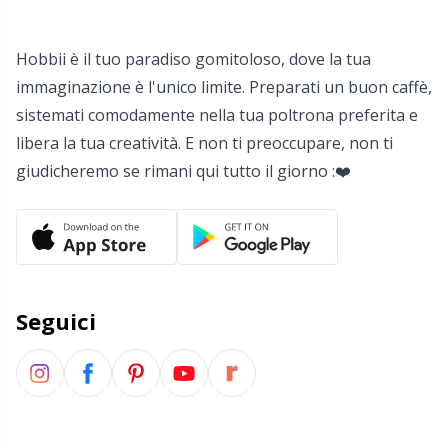
Salvaspazio
Sh
Hobbii è il tuo paradiso gomitoloso, dove la tua
Scatti
Sm
immaginazione è l'unico limite. Preparati un buon caffè,
sistemati comodamente nella tua poltrona preferita e
Segnapunti
TL
libera la tua creatività. E non ti preoccupare, non ti
giudicheremo se rimani qui tutto il giorno :❤️
Strumenti di misura
U
Telai per maglieria e bambole per maglieria
W
Utensili
Seguici
Varie