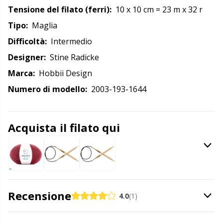
Tensione del filato (ferri):
10 x 10 cm = 23 m x 32 r
Detersivo per lana
Gr
Tipo:
maglia
Difficoltà:
intermedio
Ditale
Gr
Designer:
Stine Radicke
Elastici e corde
H
Marca:
Hobbii Design
Numero di modello:
2003-193-1644
Etichette
Ho
Acquista il filato qui
Etichette regalo
Ja
Fai da te per bambini / Amigurumi
Jo
Fermapunti a cavo
Ju
Recensione
4.0
(1)
Filato riflettente e da rammendo
Ka