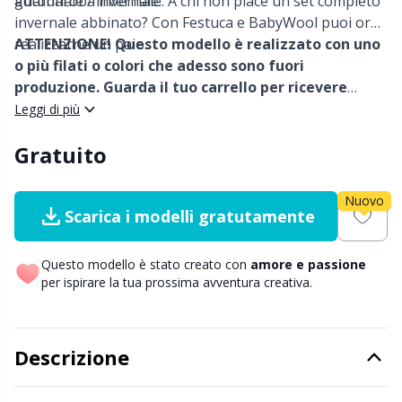
autunnale / invernale.
guardaroba invernale. A chi non piace un set completo
Nylon
Cavi per ferri circolari
Gi
C
invernale abbinato? Con Festuca e BabyWool puoi ora
realizzarne un paio.
ATTENZIONE! Questo modello è realizzato con uno
Altre fibre
o più filati o colori che adesso sono fuori
Cerniere
Sc
C
produzione. Guarda il tuo carrello per ricevere
alternative ai colori.
Leggi di più
Poliammide
Chiusure e clip
C
Gratuito
Poliestere
Ciotole per filati / Porta filati
E
Nuovo
Scarica i modelli gratutamente
Seta
Clip per bretelle
E
Questo modello è stato creato con
amore e passione
Viscosa
Conservazione per aghi e uncinetti
E
per ispirare la tua prossima avventura creativa.
Lana (100%)
Contatori di riga
El
Descrizione
Misto lana
Cuscini
Gi