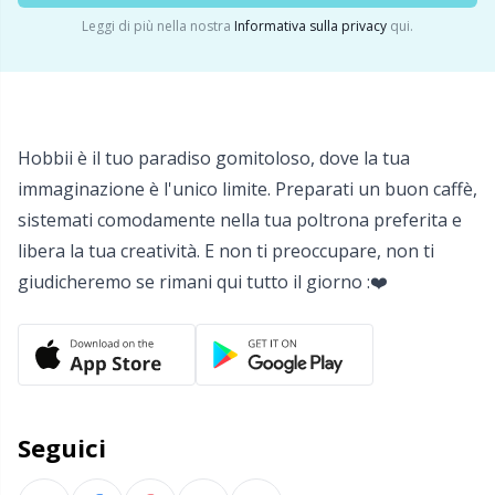
Salvaspazio
Sh
Leggi di più nella nostra
Informativa sulla privacy
qui.
Scatti
Sm
Segnapunti
TL
Hobbii è il tuo paradiso gomitoloso, dove la tua
immaginazione è l'unico limite. Preparati un buon caffè,
Strumenti di misura
U
sistemati comodamente nella tua poltrona preferita e
libera la tua creatività. E non ti preoccupare, non ti
Telai per maglieria e bambole per maglieria
W
giudicheremo se rimani qui tutto il giorno :❤️
Utensili
Varie
Seguici