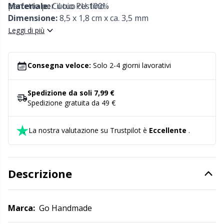
perfetto per il tuo cestino.
Materiale:
Cuoio PU 100%
Detersivo per lana
Gr
Dimensione:
8,5 x 1,8 cm x ca. 3,5 mm
Leggi di più
Ditale
Gr
Consegna veloce:
Solo 2-4 giorni lavorativi
Elastici e corde
H
Spedizione da soli 7,99 €
Etichette
Ho
Spedizione gratuita da 49 €
Etichette regalo
Ja
La nostra valutazione su Trustpilot è
Eccellente
.
Fai da te per bambini / Amigurumi
Jo
Descrizione
Fermapunti a cavo
Ju
Marca:
Go Handmade
Filato riflettente e da rammendo
Ka