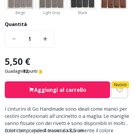
Nylon
Cavi per ferri circolari
Gi
C
Beige
Light Grey
Black
Altre fibre
Cerniere
Sc
C
Quantità
Poliammide
Chiusure e clip
C
Poliestere
Ciotole per filati / Porta filati
E
5,50 €
Guadagni
82
punti
Seta
Clip per bretelle
E
Nuovo
Viscosa
Aggiungi al carrello
Conservazione per aghi e uncinetti
E
Lana (100%)
Contatori di riga
El
I cinturini di Go Handmade sono ideali come manici per
cestini confezionati all'uncinetto o a maglia. Le maniglie
vanno fissate con dei rivetti e sono disponibili in molti
Misto lana
Cuscini
Gi
colori tenui, quindi troverai sicuramente il colore
Il set comprende 4 manici da 8,5 cm.