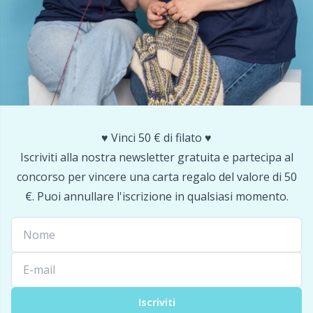
Portapunti
P
Produttori di pompon
Pr
Protezioni dei punti
R
♥️ Vinci 50 € di filato ♥️
Pulsanti
Rn
Iscriviti alla nostra newsletter gratuita e partecipa al
concorso per vincere una carta regalo del valore di 50
Ricamo
Sa
€. Puoi annullare l'iscrizione in qualsiasi momento.
Rivetti
S
Sacchetti di filato
Sh
Iscriviti