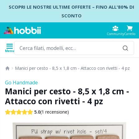
Vai ai contenuti
SCOPRI LE NOSTRE ULTIME OFFERTE – FINO ALL'80% DI
SCONTO
Community
Carrello
Menu
Filati
Modelli
Uncinetti
Ferri da maglia
Accessori
Manici per cesto - 8,5 x 1,8 cm - Attacco con rivetti - 4 pz
Contenuto
Tipo di filato
Marca
Mostra tutto
Mostra tutto
Mostra tutto
Mostra tutto
Bo
A
Co
Ca
A
N
Ce
Le
Fe
B
Go Handmade
Mostra tutto
Manici per cesto - 8,5 x 1,8 cm -
Accessori
Uncinetti
Ferri a doppia punta
Accessori Hobbii
Co
B
Co
Ab
Ai
P
B
A
Fe
Ba
Attacco con rivetti - 4 pz
Acrilico
Amigurumi, bambole e animali di peluche
Set di uncinetti
Set di ferri a doppia punta
Accessori per abbigliamento
Ac
Ci
Mo
Gu
A
A
c
Gi
Se
B
(1 recensione)
5.0
Alpaca
Accessori per neonati
Uncinetto tunisino
Ferri circolari
Accessori per borse
Po
Mo
Gi
Ca
A
H
Ta
Ca
C