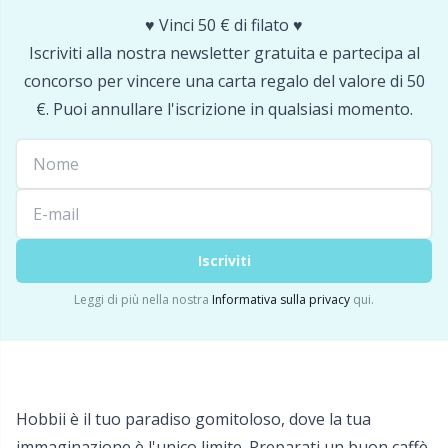
♥️ Vinci 50 € di filato ♥️
Portapunti
P
Iscriviti alla nostra newsletter gratuita e partecipa al
concorso per vincere una carta regalo del valore di 50
Produttori di pompon
€. Puoi annullare l'iscrizione in qualsiasi momento.
Pr
Protezioni dei punti
R
Pulsanti
Rn
Iscriviti
Ricamo
Sa
Leggi di più nella nostra
Informativa sulla privacy
qui.
Rivetti
S
Sacchetti di filato
Sh
Hobbii è il tuo paradiso gomitoloso, dove la tua
immaginazione è l'unico limite. Preparati un buon caffè,