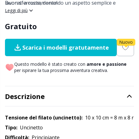
lavorati a coste, donando un aspetto semplice e
Buon sferruzzamento!
Nylon
Cavi per ferri circolari
Gi
C
piacevole.
Leggi di più
Altre fibre
Cerniere
Sc
C
Gratuito
Poliammide
Chiusure e clip
C
Nuovo
Scarica i modelli gratutamente
Poliestere
Ciotole per filati / Porta filati
E
Questo modello è stato creato con
amore e passione
per ispirare la tua prossima avventura creativa.
Seta
Clip per bretelle
E
Viscosa
Conservazione per aghi e uncinetti
E
Descrizione
Lana (100%)
Contatori di riga
El
Tensione del filato (uncinetto):
10 x 10 cm = 8 m x 8 r
Tipo:
uncinetto
Misto lana
Cuscini
Gi
Difficoltà:
principiante