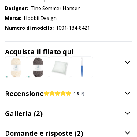
Designer:
Tine Sommer Hansen
Detersivo per lana
Gr
Marca:
Hobbii Design
Ditale
Gr
Numero di modello:
1001-184-8421
Elastici e corde
H
Acquista il filato qui
Etichette
Ho
Etichette regalo
Ja
Recensione
4.9
(9)
Fai da te per bambini / Amigurumi
Jo
Galleria (2)
Fermapunti a cavo
Ju
Filato riflettente e da rammendo
Ka
Domande e risposte (2)