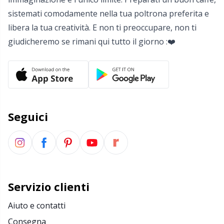
Salvaspazio
Sh
sistemati comodamente nella tua poltrona preferita e
libera la tua creatività. E non ti preoccupare, non ti
Scatti
Sm
giudicheremo se rimani qui tutto il giorno :❤️
Segnapunti
TL
Strumenti di misura
U
Seguici
Telai per maglieria e bambole per maglieria
W
Utensili
Varie
Servizio clienti
Aiuto e contatti
Consegna