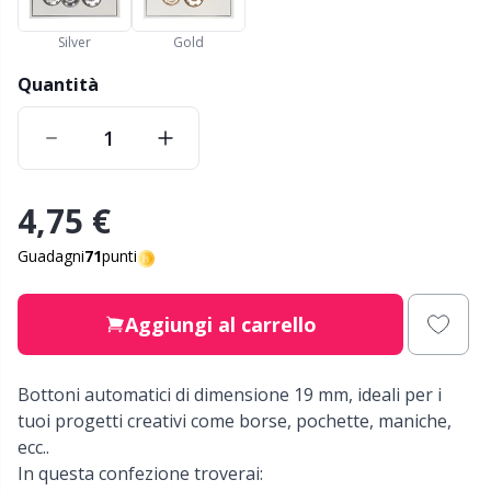
Nylon
Cavi per ferri circolari
Gi
C
Silver
Gold
Altre fibre
Cerniere
Quantità
Sc
C
Poliammide
Chiusure e clip
C
Poliestere
Ciotole per filati / Porta filati
E
4,75 €
Guadagni
71
punti
Seta
Clip per bretelle
E
Aggiungi al carrello
Viscosa
Conservazione per aghi e uncinetti
E
Lana (100%)
Bottoni automatici di dimensione 19 mm, ideali per i
Contatori di riga
El
tuoi progetti creativi come borse, pochette, maniche,
ecc..
Misto lana
Cuscini
Gi
In questa confezione troverai: