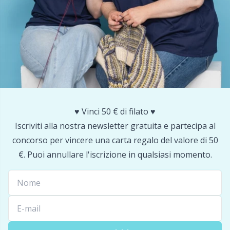
Portapunti
P
Produttori di pompon
Pr
Protezioni dei punti
R
♥️ Vinci 50 € di filato ♥️
Pulsanti
Rn
Iscriviti alla nostra newsletter gratuita e partecipa al
concorso per vincere una carta regalo del valore di 50
Ricamo
Sa
€. Puoi annullare l'iscrizione in qualsiasi momento.
Rivetti
S
Sacchetti di filato
Sh