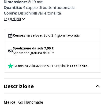
Dimensione:
Ø 19 mm
Detersivo per lana
Gr
Quantità:
4 coppie di bottoni automatici
Colore:
Disponibili varie tonalità
Leggi di più
Ditale
Gr
Elastici e corde
H
Consegna veloce:
Solo 2-4 giorni lavorativi
Etichette
Ho
Spedizione da soli 7,99 €
Spedizione gratuita da 49 €
Etichette regalo
Ja
La nostra valutazione su Trustpilot è
Eccellente
.
Fai da te per bambini / Amigurumi
Jo
Descrizione
Fermapunti a cavo
Ju
Filato riflettente e da rammendo
Ka
Marca:
Go Handmade