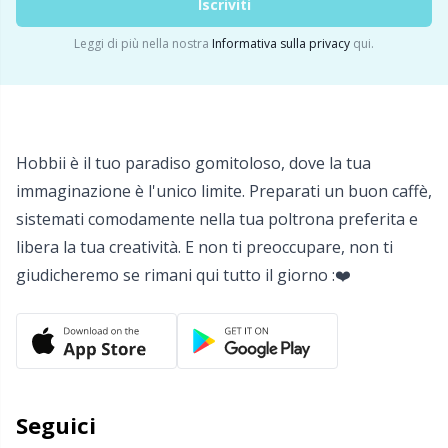
Salvaspazio
Sh
Iscriviti
Leggi di più nella nostra
Informativa sulla privacy
qui.
Scatti
Sm
Segnapunti
TL
Hobbii è il tuo paradiso gomitoloso, dove la tua
Strumenti di misura
U
immaginazione è l'unico limite. Preparati un buon caffè,
sistemati comodamente nella tua poltrona preferita e
Telai per maglieria e bambole per maglieria
W
libera la tua creatività. E non ti preoccupare, non ti
giudicheremo se rimani qui tutto il giorno :❤️
Utensili
Varie
Seguici