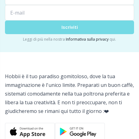
Detersivo per lana
Gr
Ditale
Gr
Iscriviti
Leggi di più nella nostra
Informativa sulla privacy
qui.
Elastici e corde
H
Etichette
Ho
Hobbii è il tuo paradiso gomitoloso, dove la tua
Etichette regalo
Ja
immaginazione è l'unico limite. Preparati un buon caffè,
sistemati comodamente nella tua poltrona preferita e
Fai da te per bambini / Amigurumi
Jo
libera la tua creatività. E non ti preoccupare, non ti
giudicheremo se rimani qui tutto il giorno :❤️
Fermapunti a cavo
Ju
Filato riflettente e da rammendo
Ka