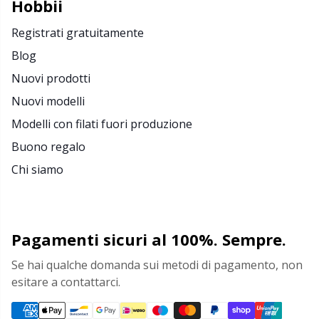
Hobbii
Merce con logo
N
Registrati gratuitamente
Blog
Natale
N
Nuovi prodotti
Nuovi modelli
Occhi e nasi di sicurezza
No
Modelli con filati fuori produzione
Buono regalo
Pattern Packages
O
Chi siamo
Pelle
Pi
Perline
Pi
Pagamenti sicuri al 100%. Sempre.
Se hai qualche domanda sui metodi di pagamento, non
Pompon
Pl
esitare a contattarci.
Porta-schemi per maglieria
P