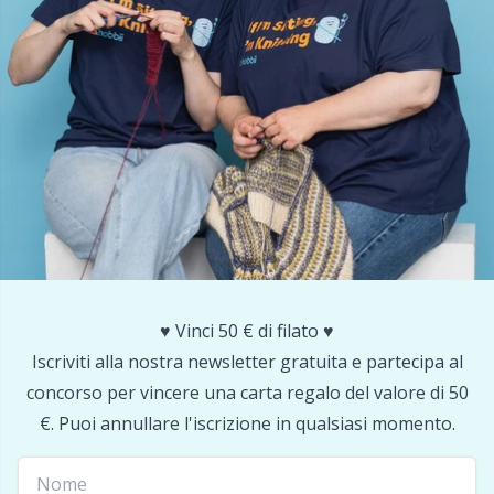
Nylon
Cavi per ferri circolari
Gi
C
Altre fibre
Cerniere
Sc
C
Poliammide
Chiusure e clip
C
Poliestere
Ciotole per filati / Porta filati
E
Seta
Clip per bretelle
E
Viscosa
♥️ Vinci 50 € di filato ♥️
Conservazione per aghi e uncinetti
E
Iscriviti alla nostra newsletter gratuita e partecipa al
Lana (100%)
concorso per vincere una carta regalo del valore di 50
Contatori di riga
El
€. Puoi annullare l'iscrizione in qualsiasi momento.
Misto lana
Cuscini
Gi