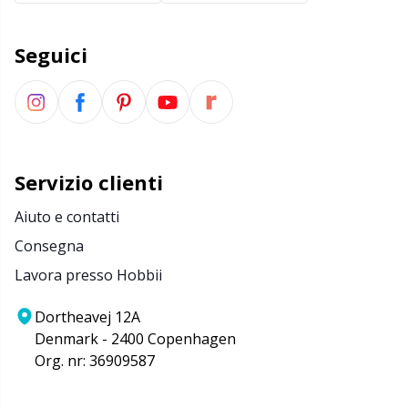
Forbici e scucitore
Kh
Seguici
Forniture per ufficio
Kl
Go Handmade
Kn
Servizio clienti
Halloween
Ko
Aiuto e contatti
Imbottitura per orsacchiotti e cuscini
Kr
Consegna
Lavora presso Hobbii
Lattice Antiscivolo
Le
Dortheavej 12A
Denmark - 2400 Copenhagen
Libri
M
Org. nr: 36909587
Luce per lavorare a maglia e all'uncinetto
Mi