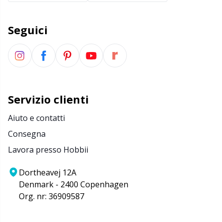
Forbici e scucitore
Kh
Seguici
Forniture per ufficio
Kl
Go Handmade
Kn
Servizio clienti
Halloween
Ko
Aiuto e contatti
Imbottitura per orsacchiotti e cuscini
Kr
Consegna
Lavora presso Hobbii
Lattice Antiscivolo
Le
Dortheavej 12A
Denmark - 2400 Copenhagen
Libri
M
Org. nr: 36909587
Luce per lavorare a maglia e all'uncinetto
Mi