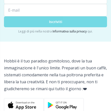
Detersivo per lana
Gr
Ditale
Gr
Iscriviti
Leggi di più nella nostra
Informativa sulla privacy
qui.
Elastici e corde
H
Etichette
Ho
Hobbii è il tuo paradiso gomitoloso, dove la tua
Etichette regalo
Ja
immaginazione è l'unico limite. Preparati un buon caffè,
sistemati comodamente nella tua poltrona preferita e
Fai da te per bambini / Amigurumi
Jo
libera la tua creatività. E non ti preoccupare, non ti
giudicheremo se rimani qui tutto il giorno :❤️
Fermapunti a cavo
Ju
Filato riflettente e da rammendo
Ka