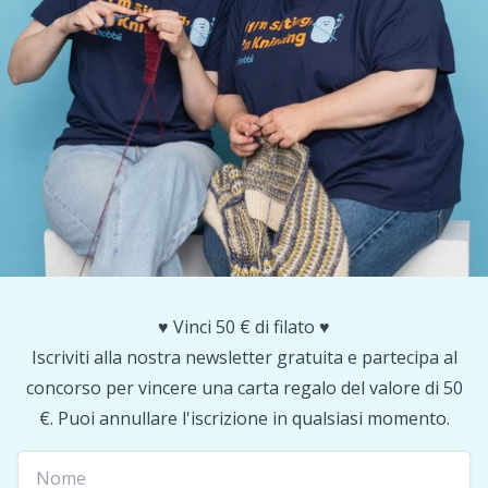
Nylon
Cavi per ferri circolari
Gi
C
Altre fibre
Cerniere
Sc
C
Poliammide
Chiusure e clip
C
Poliestere
Ciotole per filati / Porta filati
E
Seta
Clip per bretelle
E
Viscosa
♥️ Vinci 50 € di filato ♥️
Conservazione per aghi e uncinetti
E
Iscriviti alla nostra newsletter gratuita e partecipa al
Lana (100%)
concorso per vincere una carta regalo del valore di 50
Contatori di riga
El
€. Puoi annullare l'iscrizione in qualsiasi momento.
Misto lana
Cuscini
Gi