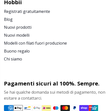
Hobbii
Merce con logo
N
Registrati gratuitamente
Blog
Natale
N
Nuovi prodotti
Nuovi modelli
Occhi e nasi di sicurezza
No
Modelli con filati fuori produzione
Buono regalo
Pattern Packages
O
Chi siamo
Pelle
Pi
Perline
Pi
Pagamenti sicuri al 100%. Sempre.
Se hai qualche domanda sui metodi di pagamento, non
Pompon
Pl
esitare a contattarci.
Porta-schemi per maglieria
P