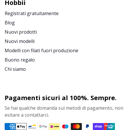
Hobbii
Merce con logo
N
Registrati gratuitamente
Blog
Natale
N
Nuovi prodotti
Nuovi modelli
Occhi e nasi di sicurezza
No
Modelli con filati fuori produzione
Buono regalo
Pattern Packages
O
Chi siamo
Pelle
Pi
Perline
Pi
Pagamenti sicuri al 100%. Sempre.
Se hai qualche domanda sui metodi di pagamento, non
Pompon
Pl
esitare a contattarci.
Porta-schemi per maglieria
P