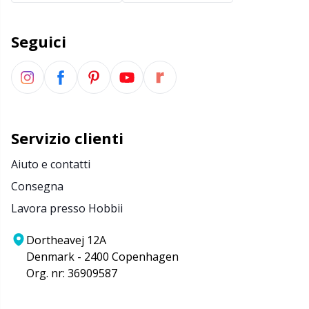
Forbici e scucitore
Kh
Seguici
Forniture per ufficio
Kl
Go Handmade
Kn
Servizio clienti
Halloween
Ko
Aiuto e contatti
Imbottitura per orsacchiotti e cuscini
Kr
Consegna
Lavora presso Hobbii
Lattice Antiscivolo
Le
Dortheavej 12A
Denmark - 2400 Copenhagen
Libri
M
Org. nr: 36909587
Luce per lavorare a maglia e all'uncinetto
Mi