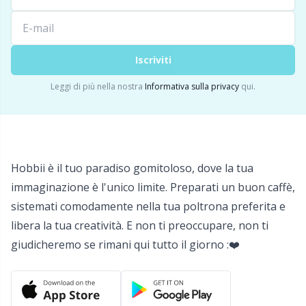
Detersivo per lana
Gr
Ditale
Gr
Iscriviti
Leggi di più nella nostra
Informativa sulla privacy
qui.
Elastici e corde
H
Etichette
Ho
Hobbii è il tuo paradiso gomitoloso, dove la tua
Etichette regalo
Ja
immaginazione è l'unico limite. Preparati un buon caffè,
sistemati comodamente nella tua poltrona preferita e
Fai da te per bambini / Amigurumi
Jo
libera la tua creatività. E non ti preoccupare, non ti
giudicheremo se rimani qui tutto il giorno :❤️
Fermapunti a cavo
Ju
Filato riflettente e da rammendo
Ka