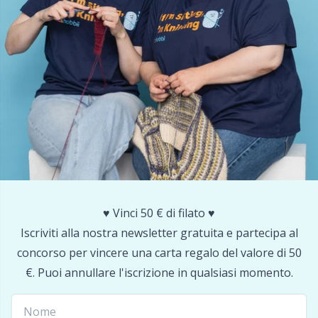
Nylon
Cavi per ferri circolari
Gi
C
Altre fibre
Cerniere
Sc
C
Poliammide
Chiusure e clip
C
Poliestere
Ciotole per filati / Porta filati
E
Seta
Clip per bretelle
E
Viscosa
♥️ Vinci 50 € di filato ♥️
Conservazione per aghi e uncinetti
E
Iscriviti alla nostra newsletter gratuita e partecipa al
Lana (100%)
concorso per vincere una carta regalo del valore di 50
Contatori di riga
El
€. Puoi annullare l'iscrizione in qualsiasi momento.
Misto lana
Cuscini
Gi