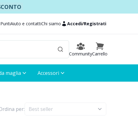
 SCONTO
 Punti
Aiuto e contatti
Chi siamo
Accedi
/
Registrati
Community
Carrello
 da maglia
Accessori
Ordina per: