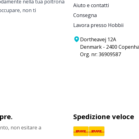
modamente nella tua poltrona
Aiuto e contatti
eoccupare, non ti
Consegna
Lavora presso Hobbii
Dortheavej 12A
Denmark - 2400 Copenh
Org. nr: 36909587
pre.
Spedizione veloce
to, non esitare a