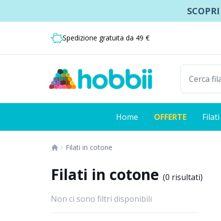
Vai ai contenuti
SCOPRI
Spedizione da soli 7,99 €
Consegna veloce:
Spedizione gratuita da 49 €
Home
OFFERTE
Filati
Filati in cotone
Filati in cotone
(
0 risultati
)
Non ci sono filtri disponibili