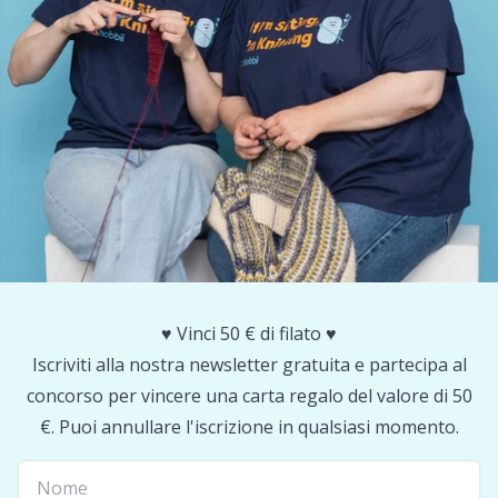
Nylon
Cavi per ferri circolari
Gi
C
Altre fibre
Cerniere
Sc
C
Poliammide
Chiusure e clip
C
Poliestere
Ciotole per filati / Porta filati
E
Seta
Clip per bretelle
E
Viscosa
♥️ Vinci 50 € di filato ♥️
Conservazione per aghi e uncinetti
E
Iscriviti alla nostra newsletter gratuita e partecipa al
Lana (100%)
concorso per vincere una carta regalo del valore di 50
Contatori di riga
El
€. Puoi annullare l'iscrizione in qualsiasi momento.
Misto lana
Cuscini
Gi