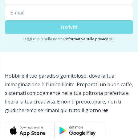
Detersivo per lana
Gr
Ditale
Gr
Iscriviti
Leggi di più nella nostra
Informativa sulla privacy
qui.
Elastici e corde
H
Etichette
Ho
Hobbii è il tuo paradiso gomitoloso, dove la tua
Etichette regalo
Ja
immaginazione è l'unico limite. Preparati un buon caffè,
sistemati comodamente nella tua poltrona preferita e
Fai da te per bambini / Amigurumi
Jo
libera la tua creatività. E non ti preoccupare, non ti
giudicheremo se rimani qui tutto il giorno :❤️
Fermapunti a cavo
Ju
Filato riflettente e da rammendo
Ka