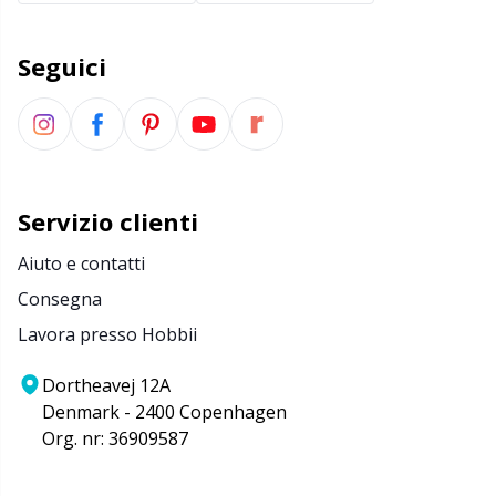
Forbici e scucitore
Kh
Seguici
Forniture per ufficio
Kl
Go Handmade
Kn
Servizio clienti
Halloween
Ko
Aiuto e contatti
Imbottitura per orsacchiotti e cuscini
Kr
Consegna
Lavora presso Hobbii
Lattice Antiscivolo
Le
Dortheavej 12A
Denmark - 2400 Copenhagen
Libri
M
Org. nr: 36909587
Luce per lavorare a maglia e all'uncinetto
Mi