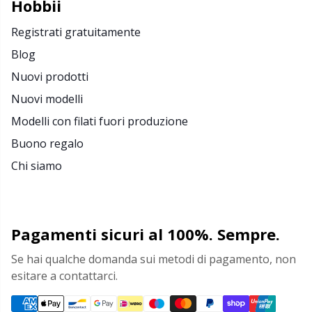
Hobbii
Merce con logo
N
Registrati gratuitamente
Blog
Natale
N
Nuovi prodotti
Nuovi modelli
Occhi e nasi di sicurezza
No
Modelli con filati fuori produzione
Buono regalo
Pattern Packages
O
Chi siamo
Pelle
Pi
Perline
Pi
Pagamenti sicuri al 100%. Sempre.
Se hai qualche domanda sui metodi di pagamento, non
Pompon
Pl
esitare a contattarci.
Porta-schemi per maglieria
P